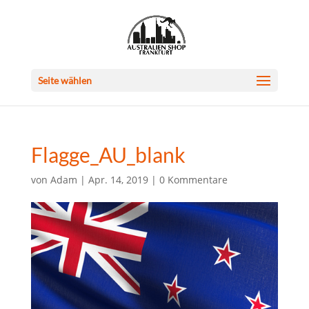
Seite wählen
Flagge_AU_blank
von
Adam
|
Apr. 14, 2019
|
0 Kommentare